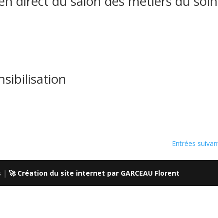
direct du salon des métiers du soin
sibilisation
Entrées suivan
s |
🚀 Création du site internet par GARCEAU Florent